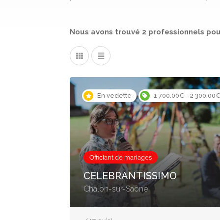
Nous avons trouvé
2
professionnels
pou
En vedette
1 700,00€ - 2 300,00
Officiant de mariages
CELEBRANTISSIMO
Chalon-sur-Saône