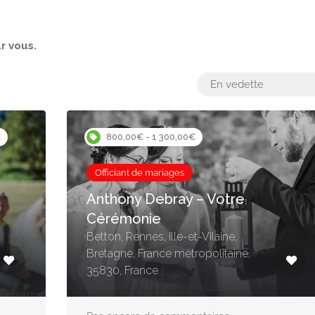
r vous.
€
800,00€ - 1 300,00€
Officiant de mariages
Anthony Debray – Votre
Cérémonie
Betton, Rennes, Ille-et-Vilaine,
Bretagne, France métropolitaine,
35830, France