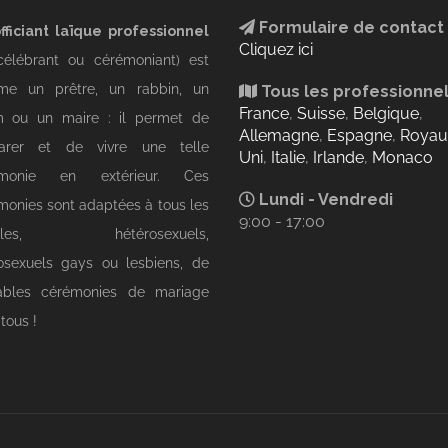
Formulaire de contact
fficiant laïque professionnel
Cliquez ici
célébrant ou cérémoniant) est
e un prêtre, un rabbin, un
Tous les professionne
France
,
Suisse
,
Belgique
,
 ou un maire : il permet de
Allemagne
,
Espagne
,
Roya
arer et de vivre une telle
Uni
,
Italie
,
Irlande
,
Monaco
émonie en extérieur. Ces
Lundi - Vendredi
monies sont adaptées à tous les
9:00 - 17:00
ples, hétérosexuels,
sexuels gays ou lesbiens, de
tables cérémonies de mariage
tous !