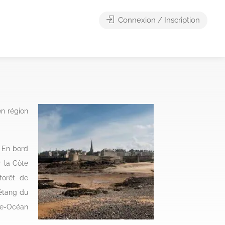
Connexion / Inscription
en région
. En bord
r la Côte
forêt de
’étang du
che-Océan