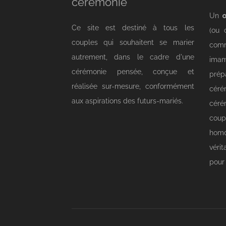
cérémonie
Un
o
Ce site est destiné à tous les
(ou 
couples qui souhaitent se marier
comm
autrement, dans le cadre d'une
imam
cérémonie pensée, conçue et
prép
réalisée sur-mesure, conformément
cér
aux aspirations des futurs-mariés.
céré
cou
homo
véri
pour 