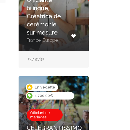
bilingue,
Créatrice de
cérémonie
sur mesure
France, Europe
(37 avis)
En vedette
1 700,00€ -
2 300,00€
Officiant de
mariages
CELEBRANTISSIMO