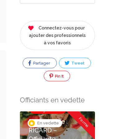
Connectez-vous pour
ajouter des professionnels
à vos favoris
Partager
Tweet
Pin It
Officiants en vedette
Officiant de
mariages
Fermé
Emmanuelle
En vedette
RICARD –
Officiante