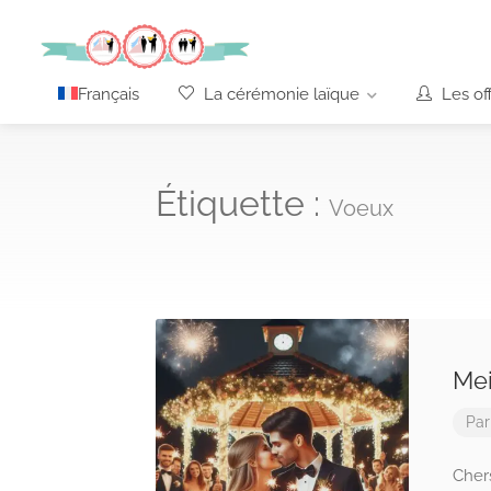
Français
La cérémonie laïque
Les off
Étiquette :
Voeux
Mei
Pa
Chers