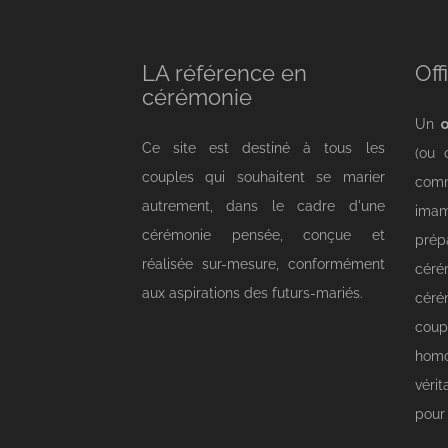
LA référence en
Off
cérémonie
Un
o
Ce site est destiné à tous les
(ou 
couples qui souhaitent se marier
comm
autrement, dans le cadre d'une
imam
cérémonie pensée, conçue et
prép
réalisée sur-mesure, conformément
cér
aux aspirations des futurs-mariés.
céré
cou
homo
véri
pour 