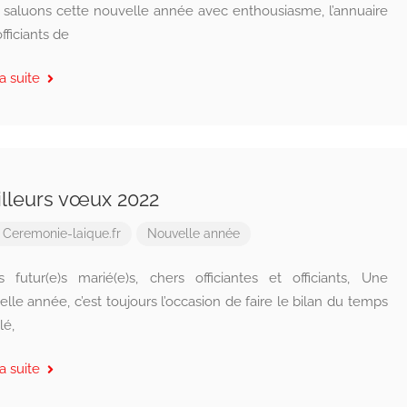
 saluons cette nouvelle année avec enthousiasme, l’annuaire
fficiants de
la suite
lleurs vœux 2022
r
Ceremonie-laique.fr
Nouvelle année
s futur(e)s marié(e)s, chers officiantes et officiants, Une
lle année, c’est toujours l’occasion de faire le bilan du temps
lé,
la suite