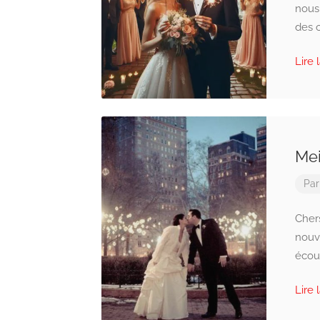
nous
des o
Lire 
Mei
Pa
Cher
nouve
écou
Lire 